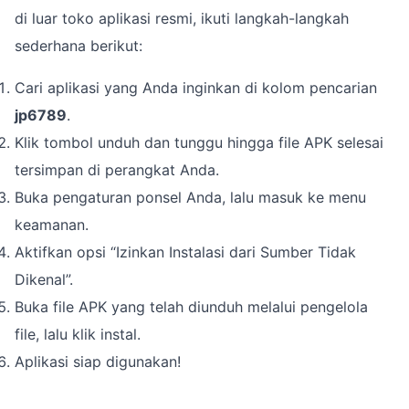
di luar toko aplikasi resmi, ikuti langkah-langkah
sederhana berikut:
Cari aplikasi yang Anda inginkan di kolom pencarian
jp6789
.
Klik tombol unduh dan tunggu hingga file APK selesai
tersimpan di perangkat Anda.
Buka pengaturan ponsel Anda, lalu masuk ke menu
keamanan.
Aktifkan opsi “Izinkan Instalasi dari Sumber Tidak
Dikenal”.
Buka file APK yang telah diunduh melalui pengelola
file, lalu klik instal.
Aplikasi siap digunakan!