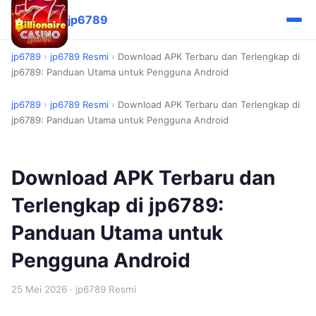
jp6789
jp6789
›
jp6789 Resmi
›
Download APK Terbaru dan Terlengkap di
jp6789: Panduan Utama untuk Pengguna Android
jp6789
›
jp6789 Resmi
›
Download APK Terbaru dan Terlengkap di
jp6789: Panduan Utama untuk Pengguna Android
Download APK Terbaru dan
Terlengkap di jp6789:
Panduan Utama untuk
Pengguna Android
25 Mei 2026
· jp6789 Resmi