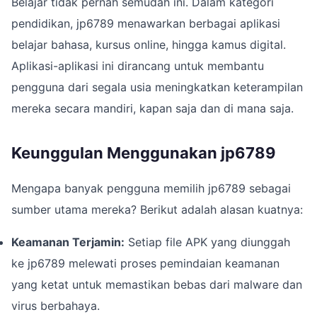
Belajar tidak pernah semudah ini. Dalam kategori
pendidikan, jp6789 menawarkan berbagai aplikasi
belajar bahasa, kursus online, hingga kamus digital.
Aplikasi-aplikasi ini dirancang untuk membantu
pengguna dari segala usia meningkatkan keterampilan
mereka secara mandiri, kapan saja dan di mana saja.
Keunggulan Menggunakan jp6789
Mengapa banyak pengguna memilih jp6789 sebagai
sumber utama mereka? Berikut adalah alasan kuatnya:
Keamanan Terjamin:
Setiap file APK yang diunggah
ke jp6789 melewati proses pemindaian keamanan
yang ketat untuk memastikan bebas dari malware dan
virus berbahaya.