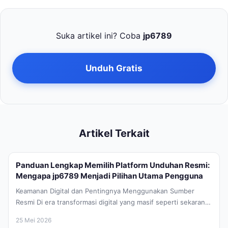
Suka artikel ini? Coba
jp6789
Unduh Gratis
Artikel Terkait
Panduan Lengkap Memilih Platform Unduhan Resmi:
Mengapa jp6789 Menjadi Pilihan Utama Pengguna
Keamanan Digital dan Pentingnya Menggunakan Sumber
Resmi Di era transformasi digital yang masif seperti sekarang,
kebutuhan akan perangkat lunak atau...
25 Mei 2026