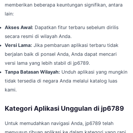
memberikan beberapa keuntungan signifikan, antara
lain:
Akses Awal:
Dapatkan fitur terbaru sebelum dirilis
secara resmi di wilayah Anda.
Versi Lama:
Jika pembaruan aplikasi terbaru tidak
berjalan baik di ponsel Anda, Anda dapat mencari
versi lama yang lebih stabil di jp6789.
Tanpa Batasan Wilayah:
Unduh aplikasi yang mungkin
tidak tersedia di negara Anda melalui katalog luas
kami.
Kategori Aplikasi Unggulan di jp6789
Untuk memudahkan navigasi Anda, jp6789 telah
menyusun ribuan aplikasi ke dalam kategori yang rapi.