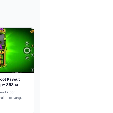
Loot Payout
p – 898aa
earFiction
ain slot yang
a. Dengan format