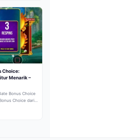
s Choice:
tur Menarik –
 Gate Bonus Choice
Bonus Choice dari
melangkah ke