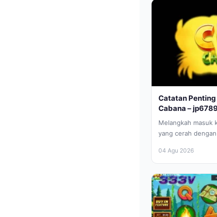
Catatan Penting
Cabana – jp678
Melangkah masuk k
yang cerah dengan
Studios. Saat And
04 Agu 2026
permainan...