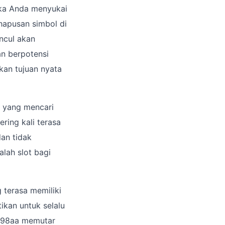
ika Anda menyukai
hapusan simbol di
cul akan
an berpotensi
kan tujuan nyata
 yang mencari
ring kali terasa
an tidak
lah slot bagi
 terasa memiliki
kan untuk selalu
898aa memutar