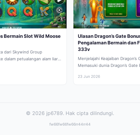
s Bermain Slot Wild Moose
Ulasan Dragon’s Gate Bonu
Pengalaman Bermain dan Fi
333v
a dari Skywind Group
Menjelajahi Keajaiban Dragon’s
 dalam petualangan alam liar
Memasuki dunia Dragon’s Gate 
ngan 333v tema hutan yang...
Pragmatic Play terasa seperti 
23 Jun 2026
dalam...
© 2026 jp6789. Hak cipta dilindungi.
fw66
fw66
fw66
rr44
rr44