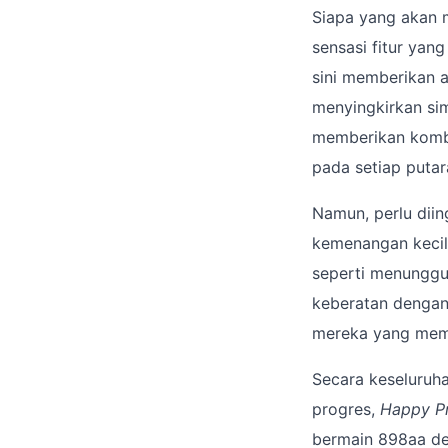
Siapa yang akan 
sensasi fitur yan
sini memberikan 
menyingkirkan si
memberikan kombin
pada setiap putar
Namun, perlu dii
kemenangan kecil 
seperti menunggu 
keberatan dengan 
mereka yang memil
Secara keseluruha
progres,
Happy Pr
bermain 898aa de