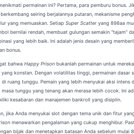
menikmati permainan ini? Pertama, para pemburu bonus. J
g berkembang seiring berjalannya putaran, mekanisme peng
alur yang memuaskan. Setiap
Super Scatter
yang 898aa mun
mbol bernilai rendah, membuat gulungan semakin "tajam" d
asi yang lebih baik. Ini adalah jenis desain yang memberi
an bonus.
ngat bahwa
Happy Prison
bukanlah permainan untuk mereka
yang konstan. Dengan volatilitas tinggi, permainan dasar se
di ruang tunggu. Pemain yang lebih menyukai aksi intens d
masa tunggu yang tenang akan merasa lebih cocok. Ini ada
iki kesabaran dan manajemen bankroll yang disiplin.
n, jika Anda menyukai slot dengan tema unik dan fitur yang
ison
menawarkan pengalaman yang cukup menghibur. Pasti
ngan bijak dan menetapkan batasan Anda sebelum mulai 