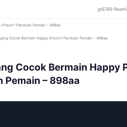
jp6789 Resmi
y Prison? Panduan Pemain – 898aa
 yang Cocok Bermain Happy Prison? Panduan Pemain – 898aa
ang Cocok Bermain Happy P
 Pemain – 898aa