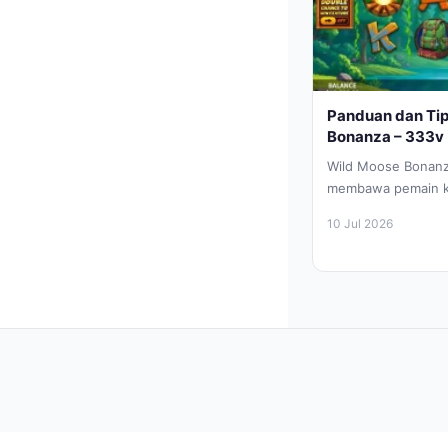
Panduan dan Tip
Bonanza – 333v
Wild Moose Bonanz
membawa pemain ke
yang mendalam. De
10 Jul 2026